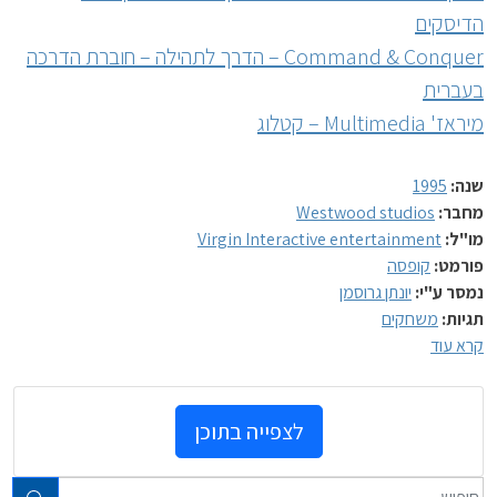
הדיסקים
Command & Conquer – הדרך לתהילה – חוברת הדרכה
בעברית
מיראז' Multimedia – קטלוג
שנה:
1995
מחבר:
Westwood studios
מו"ל:
Virgin Interactive entertainment
פורמט:
קופסה
נמסר ע"י:
יונתן גרוסמן
תגיות:
משחקים
קרא עוד
לצפייה בתוכן
טקסט חופשי...