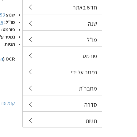
חדש באתר
שנה:
993
מו"ל:
אנ
שנה
פורמט:
ע
נמסר ע"
מו"ל
תגיות:
פורמט
OCR (
הס
נמסר על ידי
מחבר'ת
קרא עוד
סדרה
תגיות