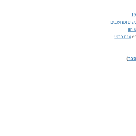
1
שים ומחשבים
יתון
י:
ענת כרמי
בר
)