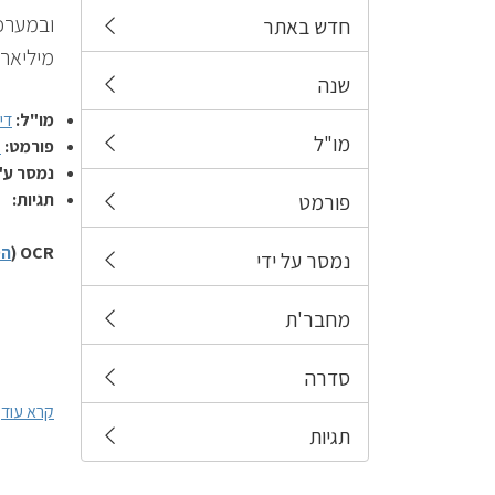
ובמערכ
חדש באתר
מיליארד
שנה
מו"ל:
די
מו"ל
פורמט:
ע
נמסר ע"
תגיות:
פורמט
OCR (
הס
נמסר על ידי
מחבר'ת
סדרה
קרא עוד
תגיות