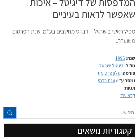
המדפסות של דיגיטל – איכות
שאפשר לראות בעיניים
מפיץ ראשי בישראל – דנגוט מחשבים בע"מ. שנת הפרסום
משוערת.
שנה:
1995
מו"ל:
דיגיטל ישראל
פורמט:
עלון פרסומת
נמסר ע"י:
ענת כרמי
תגיות:
קרא עוד
טקסט חופשי...
קטגוריות נושאים