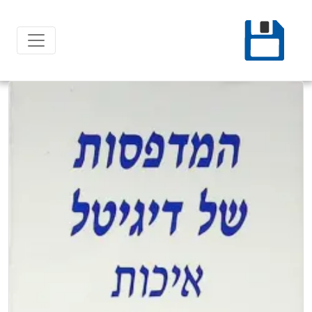
Ski
t
conten