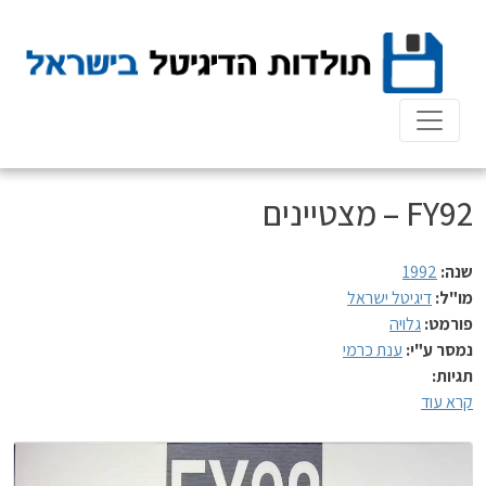
Ski
t
conten
FY92 – מצטיינים
שנה:
1992
מו"ל:
דיגיטל ישראל
פורמט:
גלויה
נמסר ע"י:
ענת כרמי
תגיות:
קרא עוד