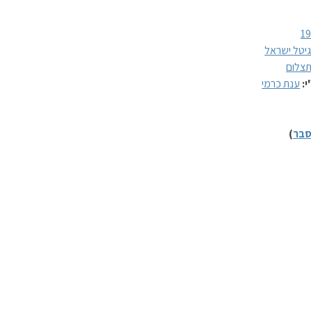
1
גיטל ישראל
צלום
י:
ענת כרמי
בר
)