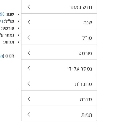
חדש באתר
שנה:
990
מו"ל:
די
שנה
פורמט:
ת
נמסר ע"
מו"ל
תגיות:
פורמט
OCR (
הס
נמסר על ידי
מחבר'ת
סדרה
תגיות