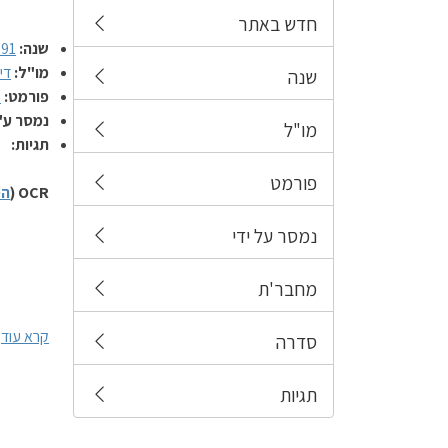
חדש באתר
שנה:
991
מו"ל:
די
שנה
פורמט:
ח
נמסר ע"
מו"ל
תגיות:
פורמט
OCR (
הס
נמסר על ידי
מחבר'ת
קרא עוד
סדרה
תגיות