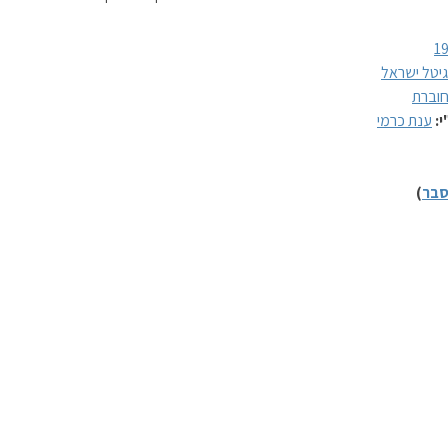
1
גיטל ישראל
וברת
י:
ענת כרמי
בר
)