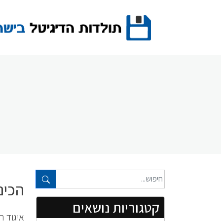
Ski
t
conten
טקסט חופשי...
הכינוס ה-16 
קטגוריות נושאים
איגוד 