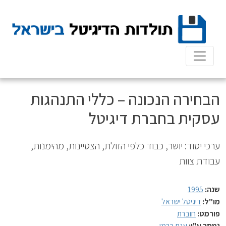
Ski
t
conten
הבחירה הנכונה – כללי התנהגות
עסקית בחברת דיגיטל
ערכי יסוד: יושר, כבוד כלפי הזולת, הצטיינות, מהימנות,
עבודת צוות
שנה:
1995
מו"ל:
דיגיטל ישראל
פורמט:
חוברת
נמסר ע"י:
ענת כרמי