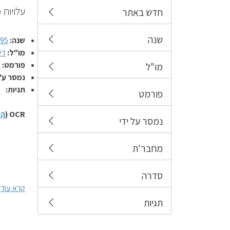
עלויות 
חדש באתר
שנה
שנה:
995
מו"ל:
די
פורמט:
מ
מו"ל
נמסר ע"
תגיות:
פורמט
OCR (
הס
נמסר על ידי
מחבר'ת
סדרה
קרא עוד
תגיות