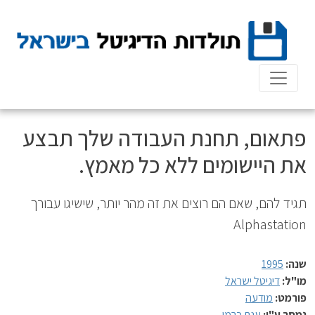
Ski
t
conten
פתאום, תחנת העבודה שלך תבצע
את היישומים ללא כל מאמץ.
תגיד להם, שאם הם רוצים את זה מהר יותר, שישיגו עבורך
Alphastation
שנה:
1995
מו"ל:
דיגיטל ישראל
פורמט:
מודעה
נמסר ע"י:
ענת כרמי