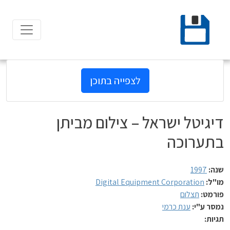
Ski
t
conten
לצפייה בתוכן
דיגיטל ישראל – צילום מביתן
בתערוכה
שנה:
1997
מו"ל:
Digital Equipment Corporation
פורמט:
תצלום
נמסר ע"י:
ענת כרמי
תגיות: