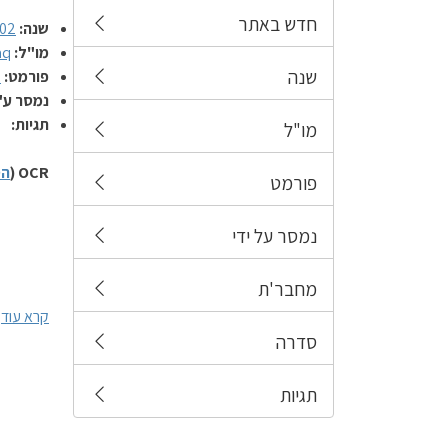
חדש באתר
שנה:
02
מו"ל:
aq
שנה
פורמט:
מ
נמסר ע"
תגיות:
מו"ל
OCR (
הס
פורמט
נמסר על ידי
מחבר'ת
קרא עוד
סדרה
תגיות