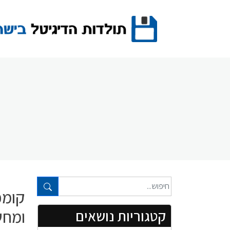
Ski
t
conten
טקסט חופשי...
קומפ
ומחש
קטגוריות נושאים