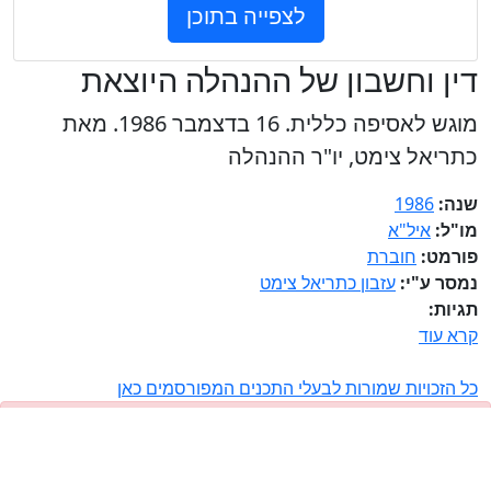
לצפייה בתוכן
דין וחשבון של ההנהלה היוצאת
מוגש לאסיפה כללית. 16 בדצמבר 1986. מאת
כתריאל צימט, יו"ר ההנהלה
שנה:
1986
מו"ל:
איל"א
פורמט:
חוברת
נמסר ע"י:
עזבון כתריאל צימט
תגיות:
קרא עוד
כל הזכויות שמורות לבעלי התכנים המפורסמים כאן
​עזרו להציל את תולדות הדיגיטל בישראל