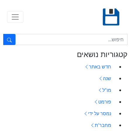
Ski
t
conten
טקסט חופשי...
קטגוריות נושאים
חדש באתר
שנה
מו"ל
פורמט
נמסר על ידי
מחבר'ת