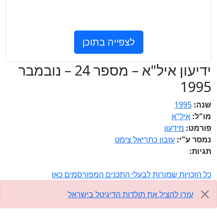
לצפייה בתוכן
ידיעון איל"א – מספר 24 – נובמבר
1995
שנה:
1995
מו"ל:
איל"א
פורמט:
מידעון
נמסר ע"י:
עזבון כתריאל צימט
תגיות:
כל הזכויות שמורות לבעלי התכנים המפורסמים כאן
​עזרו להציל את תולדות הדיגיטל בישראל