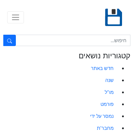
Ski
t
conten
טקסט חופשי...
קטגוריות נושאים
חדש באתר
שנה
מו"ל
פורמט
נמסר על ידי
מחבר'ת