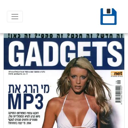
Ski
t
conten