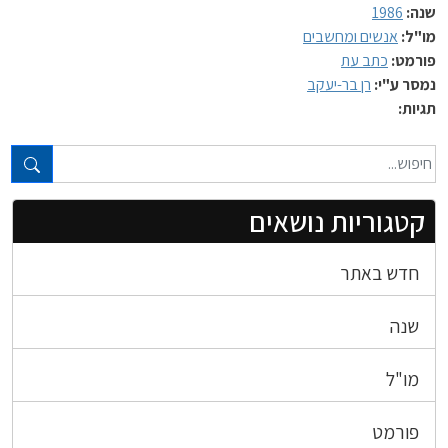
שנה:
1986
מו"ל:
אנשים ומחשבים
פורמט:
כתב עת
נמסר ע"י:
רן בר-יעקב
תגיות:
טקסט חופשי...
קטגוריות נושאים
חדש באתר
שנה
מו"ל
פורמט