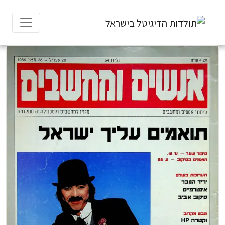
Ski
t
conten