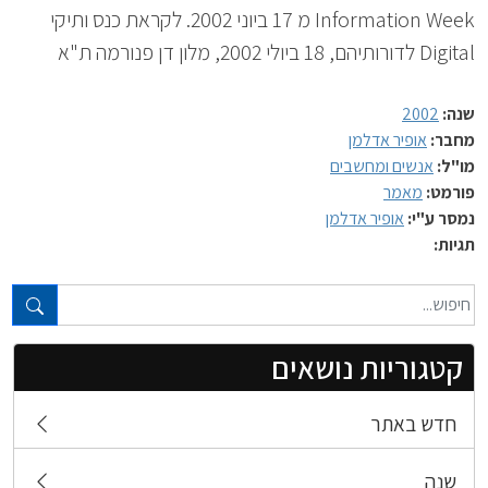
Information Week מ 17 ביוני 2002. לקראת כנס ותיקי
Digital לדורותיהם, 18 ביולי 2002, מלון דן פנורמה ת"א
שנה:
2002
מחבר:
אופיר אדלמן
מו"ל:
אנשים ומחשבים
פורמט:
מאמר
נמסר ע"י:
אופיר אדלמן
תגיות:
טקסט חופשי...
קטגוריות נושאים
חדש באתר
שנה