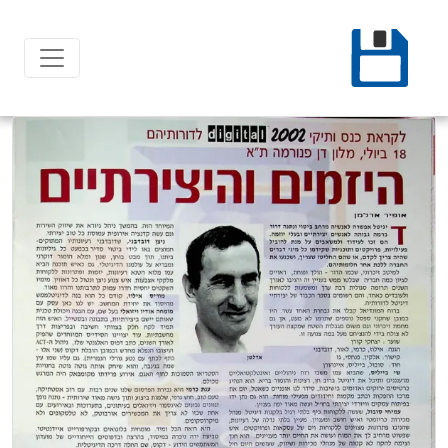
Ski
t
conten