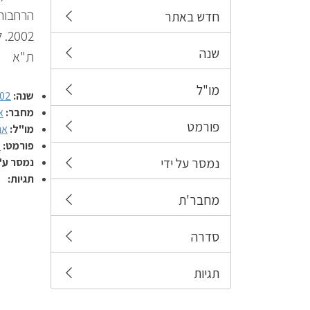
חדש באתר
שנה
ת"א
מו"ל
שנה:
02
מחבר:
א
פורמט
מו"ל:
אנ
פורמט:
מ
נמסר על ידי
נמסר ע"
תגיות:
מחבר'ת
סדרה
תגיות