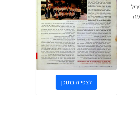
עת Information Week מ 22 באפריל
לון דן פנורמה
לצפייה בתוכן