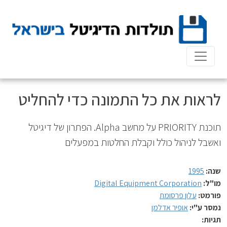
Ski
t
conten
לראות את כל התמונה כדי להחליט
תוכנת PRIORITY על מחשב Alpha. הפתרון של דיגיטל
ואשבל לניהול כולל וקבלת החלטות במפעלים
שנה:
1995
מו"ל:
Digital Equipment Corporation
פורמט:
עלון פרסומת
נמסר ע"י:
אופיר אדלמן
תגיות: