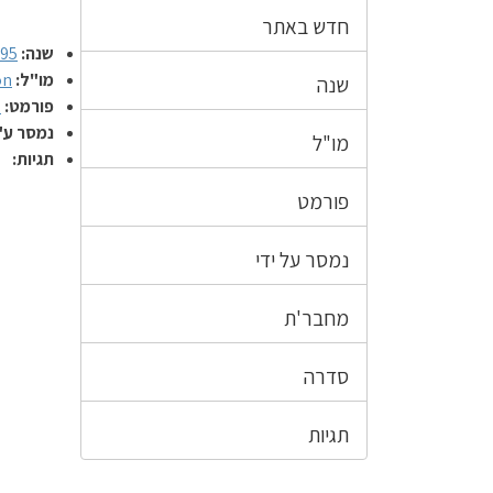
חדש באתר
שנה:
995
מו"ל:
on
שנה
פורמט:
ע
נמסר ע"
מו"ל
תגיות:
פורמט
נמסר על ידי
מחבר'ת
סדרה
תגיות