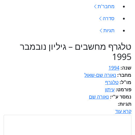
מחבר'ת
סדרה
תגיות
טלגרף מחשבים – גיליון נובמבר
1995
שנה:
1994
מחבר:
נאורה שם-שאול
מו"ל:
טלגרף
פורמט:
עיתון
נמסר ע"י:
נאורה שם
תגיות:
קרא עוד