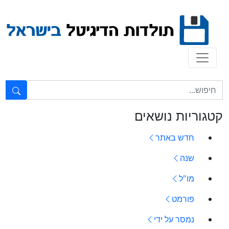
Ski
t
conten
טקסט חופשי...
קטגוריות נושאים
חדש באתר
שנה
מו"ל
פורמט
נמסר על ידי