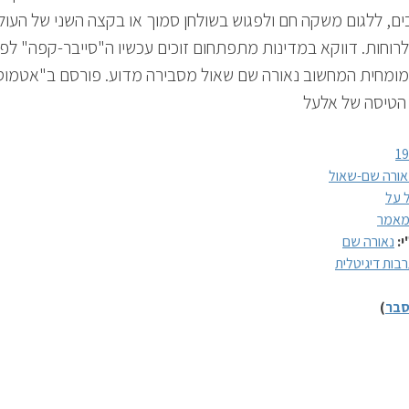
, ללגום משקה חם ולפגוש בשולחן סמוך או בקצה השני של העול
רוחות. דווקא במדינות מתפתחום זוכים עכשיו ה"סייבר-קפה" לפ
 מומחית המחשוב נאורה שם שאול מסבירה מדוע. פורסם ב"אטמוס
 הטיסה של אלעל
1
אורה שם-שאול
 על
אמר
י:
נאורה שם
בות דיגיטלית
בר
)