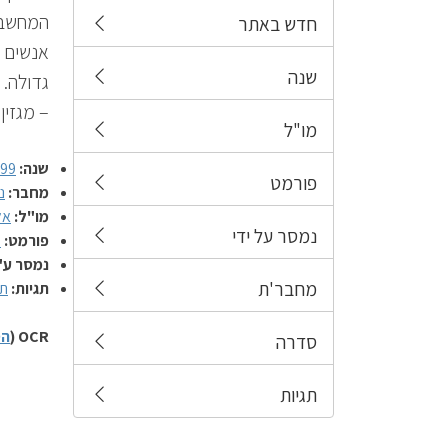
המחשבים
חדש באתר
אנשים ל
שנה
גדולה.
– מגזין
מו"ל
שנה:
999
פורמט
מחבר:
נ
מו"ל:
אל
נמסר על ידי
פורמט:
מ
נמסר ע"
מחבר'ת
תגיות:
תר
OCR (
הס
סדרה
תגיות