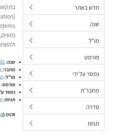
בתקשור
חדש באתר
שנה
נתונים,
מו"ל
ולהשתתף
פורמט
שנה:
981
מחבר:
א
נמסר על ידי
מו"ל:
הו
פורמט:
ס
מחבר'ת
נמסר ע"
תגיות:
תק
סדרה
OCR (
הס
תגיות