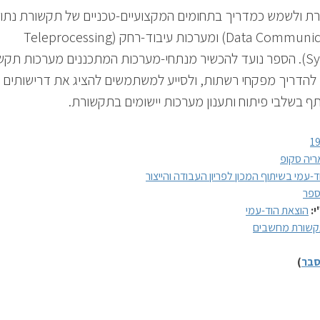
ת ולשמש כמדריך בתחומים המקצועיים-טכניים של תקשורת נתונ
(Data Communication) ומערכות עיבוד-רחק (Teleprocessing
Systems). הספר נועד להכשיר מנתחי-מערכות המתכננים מערכות תק
 להדריך מפקחי רשתות, ולסייע למשתמשים להציג את דרישותים
 בשלבי פיתוח ותענון מערכות יישומים בתקשורת.
1
ריה סקופ
ד-עמי בשיתוף המכון לפריון העבודה והייצור
פר
י:
הוצאת הוד-עמי
שורת מחשבים
בר
)