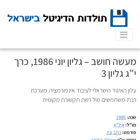
Ski
t
conten
מעשה חושב – גליון יוני 1986, כרך
י"ג גליון 3
עלון האיגוד הישראלי לעיבוד אינפורמציה. מערכת
רבת-משתמשים מול רשת תקשורת מקומית
שנה:
1986
מו"ל:
איל"א
פורמט:
כתב עת
נמסר ע"י:
שאולה הייטנר