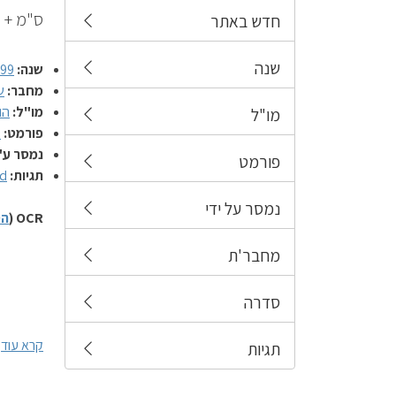
ס"מ + 1 תקליטור. – ISBN 965-361-212-3
חדש באתר
שנה
שנה:
999
מחבר:
ש
מו"ל:
הו
מו"ל
פורמט:
ס
נמסר ע"
פורמט
תגיות:
d
נמסר על ידי
OCR (
הס
מחבר'ת
סדרה
קרא עוד
תגיות