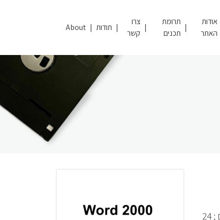
אודות
תרומת
צרו
תודות
About
האתר
תכנים
קשר
התאמה לגירסה 2000 – עריכה ועיצוב – ענבל אילני | 222 עמודים : איורים ; 24