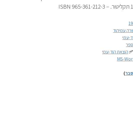
1
רה עמיהוד
ד-עמי
פר
י:
הוצאת הוד-עמי
MS-Wor
בר
)