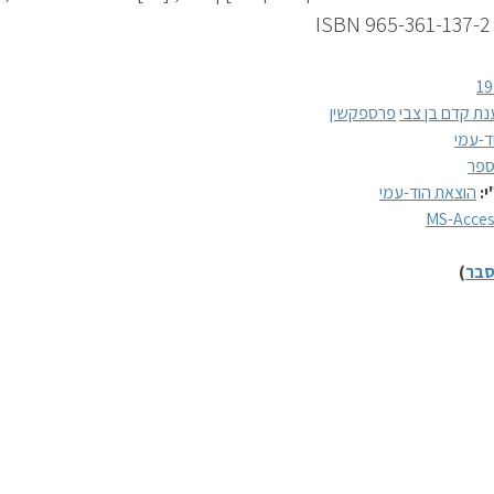
I
19
נת קדם בן צבי
פרספקשין
ד-עמי
פר
י:
הוצאת הוד-עמי
MS-Acce
בר
)