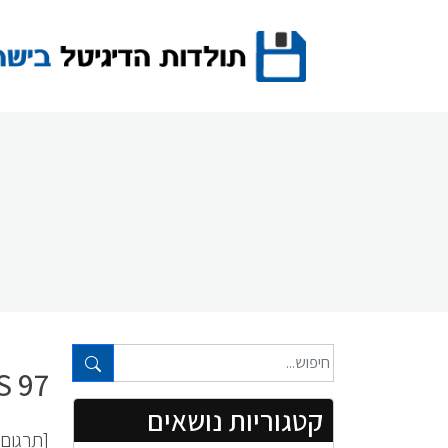
Ski
t
conten
טקסט חופשי...
97 ACCESS ישר ולעניין : [מדריך ויזואלי]
קטגוריות נושאים