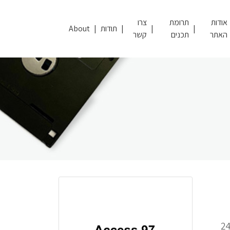
אודות
תרומת
צרו
תודות
About
האתר
תכנים
קשר
ום לעברית ועריכה – ענת קדם בן צבי] | 261, [12] עמודים : איורים ; 24