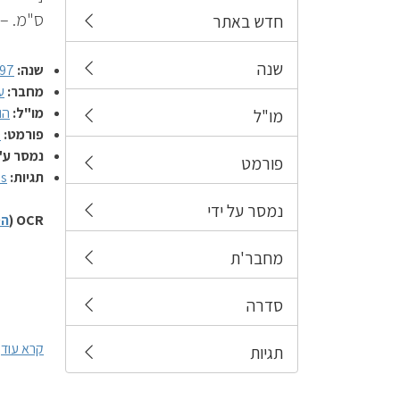
ס"מ. – SBN 965-361-137-2
חדש באתר
שנה
שנה:
97
מחבר:
ע
מו"ל:
הו
מו"ל
פורמט:
ס
נמסר ע"
פורמט
תגיות:
ss
נמסר על ידי
OCR (
הס
מחבר'ת
סדרה
קרא עוד
תגיות