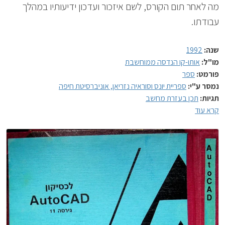
מה לאחר תום הקורס, לשם איזכור ועדכון ידיעותיו במהלך
עבודתו.
שנה:
1992
מו"ל:
אותו-קו הנדסה ממוחשבת
פורמט:
ספר
נמסר ע"י:
ספריית יונס וסוראיה נזריאן, אוניברסיטת חיפה
תגיות:
תכן בעזרת מחשב
קרא עוד