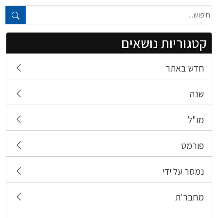
טקסט חופשי...
קטגוריות נושאים
חדש באתר
שנה
מו"ל
פורמט
נמסר על ידי
מחבר'ת