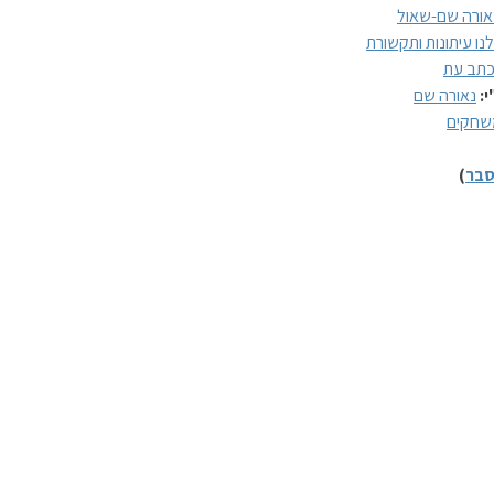
אורה שם-שאול
לנו עיתונות ותקשורת
תב עת
י:
נאורה שם
שחקים
בר
)