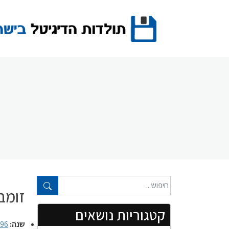
Ski
t
conten
טקסט חופשי...
זומביט 
קטגוריות נושאים
שנה:
996