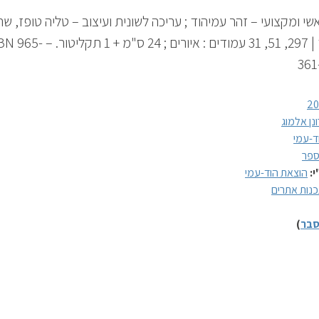
שי ומקצועי – זהר עמיהוד ; עריכה לשונית ועיצוב – טליה טופז, שר
עמיהוד | 297, 51, 31 עמודים : איורים ; 24 ס"מ + 1 תק
361
20
ונן אלמוג
ד-עמי
פר
י:
הוצאת הוד-עמי
נות אתרים
בר
)