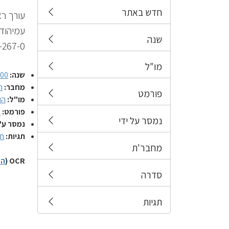
חדש באתר
עורך רא
שנה
-267-0
מו"ל
שנה:
00
מחבר:
ר
פורמט
מו"ל:
הו
פורמט:
ס
נמסר על ידי
נמסר ע"
תגיות:
תכ
מחבר'ת
OCR (
הס
סדרה
תגיות